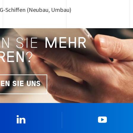
NG-Schiffen (Neubau, Umbau)
N SIE
MEHR
REN
?
EN SIE UNS
Linkedin
YouTub