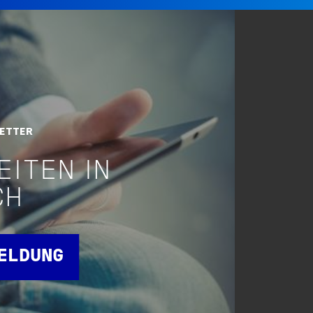
LETTER
EITEN IN
CH
MELDUNG