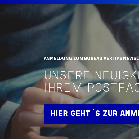
ANMELDUNG ZUM BUREAU VERITAS NEWS
UNSERE NEUIGK
IHREM POSTFA
HIER GEHT´S ZUR AN